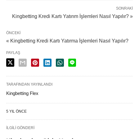
SONRAKI
Kingbetting Kredi Kartı Yatırım İşlemleri Nasıl Yapılır? »
ÖNCEKI
« Kingbetting Kredi Kartı Yatırma İşlemleri Nasıl Yapılır?
PAYLAŞ
TARAFINDAN YAYINLANDI
Kingbetting Flex
5 YIL ÖNCE
İLGILI GÖNDERI