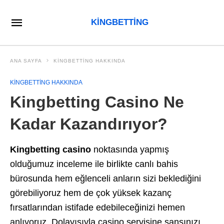
KINGBETTING
ANA SAYFA
KINGBETTING HAKKINDA
KINGBETTING HAKKINDA
Kingbetting Casino Ne
Kadar Kazandırıyor?
Kingbetting casino
noktasında yapmış
olduğumuz inceleme ile birlikte canlı bahis
bürosunda hem eğlenceli anların sizi beklediğini
görebiliyoruz hem de çok yüksek kazanç
fırsatlarından istifade edebileceğinizi hemen
anlıyoruz. Dolayısıyla casino servisine şansınızı