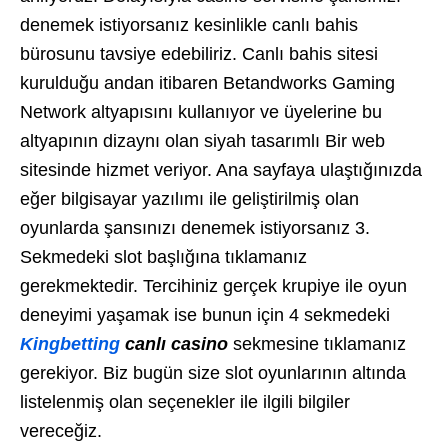
denemek istiyorsanız kesinlikle canlı bahis
bürosunu tavsiye edebiliriz. Canlı bahis sitesi
kurulduğu andan itibaren Betandworks Gaming
Network altyapısını kullanıyor ve üyelerine bu
altyapının dizaynı olan siyah tasarımlı Bir web
sitesinde hizmet veriyor. Ana sayfaya ulaştığınızda
eğer bilgisayar yazılımı ile geliştirilmiş olan
oyunlarda şansınızı denemek istiyorsanız 3.
Sekmedeki slot başlığına tıklamanız
gerekmektedir. Tercihiniz gerçek krupiye ile oyun
deneyimi yaşamak ise bunun için 4 sekmedeki
Kingbetting
canlı casino
sekmesine tıklamanız
gerekiyor. Biz bugün size slot oyunlarının altında
listelenmiş olan seçenekler ile ilgili bilgiler
vereceğiz.