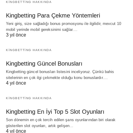
KINGBETTING HAKKINDA
Kingbetting Para Çekme Yöntemleri
Yeni giriş, size sağladığı bonus promosyonu ile ilgilidir, mevcut 10
mobil yerinde mobil gereksinimi sağlar.…
3 yıl önce
KINGBETTING HAKKINDA
Kingbetting Güncel Bonusları
Kingbetting güncel bonusları listesini inceliyoruz. Çünkü bahis
sitelerinin en çok ilgi çekmekte olduğu konu bonuslardır.…
4 yıl önce
KINGBETTING HAKKINDA
Kingbetting En İyi Top 5 Slot Oyunları
Son dönemin en çok tercih edilen şans oyunlarından biri olarak
gösterilen slot oyunları, artık gelişen…
4 yıl önce