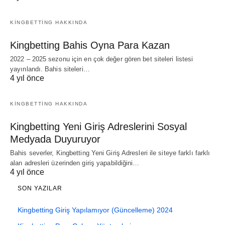
KINGBETTING HAKKINDA
Kingbetting Bahis Oyna Para Kazan
2022 – 2025 sezonu için en çok değer gören bet siteleri listesi
yayınlandı. Bahis siteleri…
4 yıl önce
KINGBETTING HAKKINDA
Kingbetting Yeni Giriş Adreslerini Sosyal
Medyada Duyuruyor
Bahis severler, Kingbetting Yeni Giriş Adresleri ile siteye farklı farklı
alan adresleri üzerinden giriş yapabildiğini…
4 yıl önce
SON YAZILAR
Kingbetting Giriş Yapılamıyor (Güncelleme) 2024