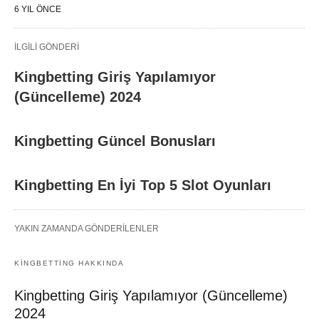
6 YIL ÖNCE
İLGILI GÖNDERI
Kingbetting Giriş Yapılamıyor
(Güncelleme) 2024
Kingbetting Güncel Bonusları
Kingbetting En İyi Top 5 Slot Oyunları
YAKIN ZAMANDA GÖNDERILENLER
KINGBETTING HAKKINDA
Kingbetting Giriş Yapılamıyor (Güncelleme)
2024